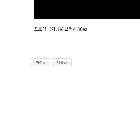
포토샵 공기방울 브러쉬 30ea